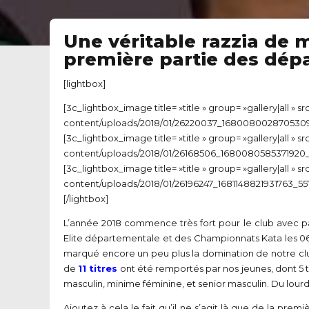
Une véritable razzia de mé
première partie des dép
[lightbox]
[3c_lightbox_image title= »title » group= »gallery|all » 
content/uploads/2018/01/26220037_1680080028705309_1
[3c_lightbox_image title= »title » group= »gallery|all » 
content/uploads/2018/01/26168506_1680080585371920_7
[3c_lightbox_image title= »title » group= »gallery|all » 
content/uploads/2018/01/26196247_1681148821931763_557
[/lightbox]
L’année 2018 commence très fort pour le club avec 
Elite départementale et des Championnats Kata les 06 
marqué encore un peu plus la domination de notre cl
de
11 titres
ont été remportés par nos jeunes, dont 5 ti
masculin, minime féminine, et senior masculin. Du lourd
Ajoutez à cela le fait qu’il ne s’agit là que de la pre