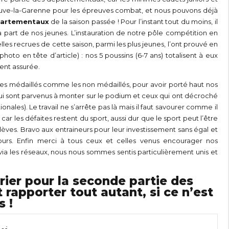
neuve-la-Garenne pour les épreuves combat, et nous pouvons déjà
épartementaux
de la saison passée ! Pour l’instant tout du moins, il
 part de nos jeunes. L’instauration de notre pôle compétition en
les recrues de cette saison, parmi les plus jeunes, l’ont prouvé en
oto en tête d’article) : nos 5 poussins (6-7 ans) totalisent à eux
ment assurée.
les médaillés comme les non médaillés, pour avoir porté haut nos
ui sont parvenus à monter sur le podium et ceux qui ont décroché
onales). Le travail ne s’arrête pas là mais il faut savourer comme il
car les défaites restent du sport, aussi dur que le sport peut l’être
lèves. Bravo aux entraineurs pour leur investissement sans égal et
ours. Enfin merci à tous ceux et celles venus encourager nos
ia les réseaux, nous nous sommes sentis particulièrement unis et
rier pour la seconde partie des
apporter tout autant, si ce n’est
s !