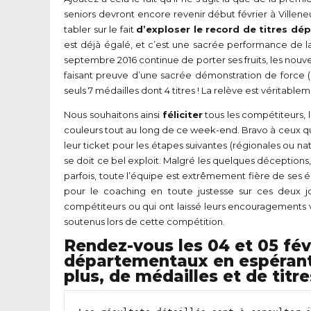
seniors devront encore revenir début février à Ville
tabler sur le fait
d’exploser le record de titres d
est déjà égalé, et c’est une sacrée performance de la
septembre 2016 continue de porter ses fruits, les nouvel
faisant preuve d’une sacrée démonstration de force (ph
seuls 7 médailles dont 4 titres ! La relève est véritable
Nous souhaitons ainsi
féliciter
tous les compétiteurs, 
couleurs tout au long de ce week-end. Bravo à ceux q
leur ticket pour les étapes suivantes (régionales ou nati
se doit ce bel exploit. Malgré les quelques déceptions, 
parfois, toute l’équipe est extrêmement fière de ses é
pour le coaching en toute justesse sur ces deux j
compétiteurs ou qui ont laissé leurs encouragements v
soutenus lors de cette compétition.
Rendez-vous les 04 et 05 fév
départementaux en espérant r
plus, de médailles et de titre