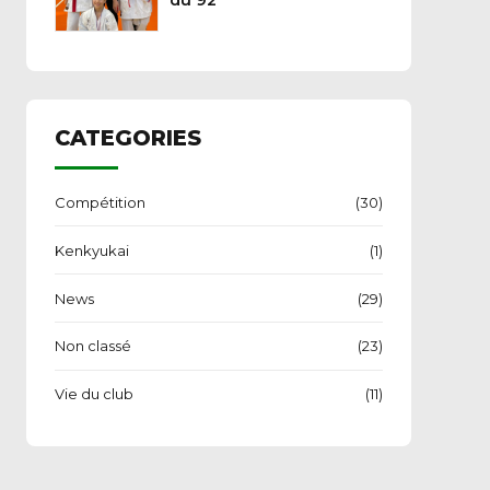
du 92
CATEGORIES
Compétition
(30)
Kenkyukai
(1)
News
(29)
Non classé
(23)
Vie du club
(11)