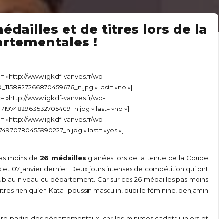
dailles et de titres lors de la
artementales !
src= »http://www.igkdf-vanves.fr/wp-
158827266870459676_n.jpg » last= »no »]
src= »http://www.igkdf-vanves.fr/wp-
197482963532705409_n.jpg » last= »no »]
src= »http://www.igkdf-vanves.fr/wp-
4970780455990227_n.jpg » last= »yes »]
pas moins de
26 médailles
glanées lors de la tenue de la Coupe
et 07 janvier dernier. Deux jours intenses de compétition qui ont
ub au niveau du département. Car sur ces 26 médailles pas moins
tres rien qu’en Kata : poussin masculin, pupille féminine, benjamin
.
mière partie des départementaux, car les minimes cadets juniors et