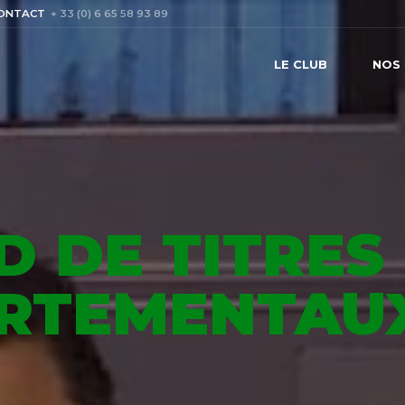
ONTACT
+ 33 (0) 6 65 58 93 89
LE CLUB
NOS 
D DE TITRES
RTEMENTAUX