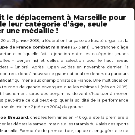
it le déplacement à Marseille pour
 leur catégorie d’âge, seule
r une médaille !
 20 et 21 janvier 2018, la fédération française de karaté organisait la
upe de France combat minimes
(12-13 ans). Une tranche d’âge
ortante puisqu’elle fait la jonction entre les catégories jeunes
pilles – benjamins) et celles à sélection pour le haut niveau
dets – juniors). Après l’Open Adidas en novembre dernier, ils
contrent donc à nouveau le gratin national en dehors du parcours
lificatif qui mène aux championnats de France. Une multiplication
 tournois de grande envergure que les minimes 1 (nés en 2005),
t fraichement sortis des benjamins, doivent s’habituer à mener.
st peut-être ce qui peut expliquer la solidité de la performance
la seule minime 2 (née en 2004) du groupe.
loé Breuzard
, chez les féminines en -40kg, a été la première à
cer les débats le samedi matin sur les tatamis du Palais des sports
Marseille. Exemptée de premier tour, rapide et engagée, elle ne