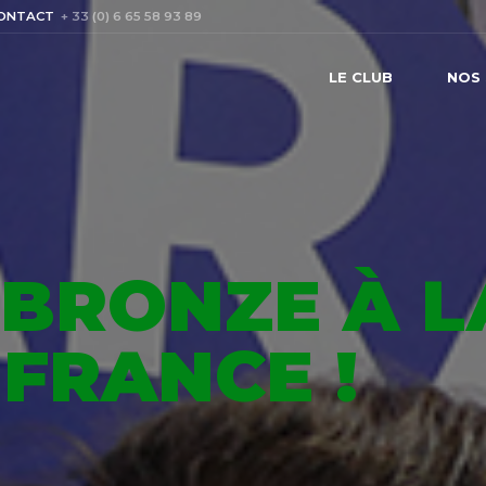
ONTACT
+ 33 (0) 6 65 58 93 89
LE CLUB
NOS 
 BRONZE À L
FRANCE !