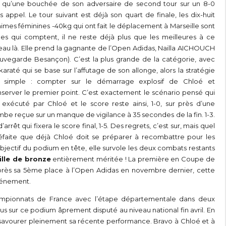
t qu’une bouchée de son adversaire de second tour sur un 8-0
s appel. Le tour suivant est déjà son quart de finale, les dix-huit
imes féminines -40kg qui ont fait le déplacement à Marseille sont
les qui comptent, il ne reste déjà plus que les meilleures à ce
eau là. Elle prend la gagnante de l’Open Adidas, Nailla AICHOUCH
uvegarde Besançon). C’est la plus grande de la catégorie, avec
karaté qui se base sur l’affutage de son allonge, alors la stratégie
t simple : compter sur le démarrage explosif de Chloé et
server le premier point. C’est exactement le scénario pensé qui
 exécuté par Chloé et le score reste ainsi, 1-0, sur près d’une
be reçue sur un manque de vigilance à 35 secondes de la fin. 1-3.
rrêt qui fixera le score final, 1-5. Des regrets, c’est sur, mais quel
éfaite que déjà Chloé doit se préparer à recombattre pour les
bjectif du podium en tête, elle survole les deux combats restants
lle de bronze
entièrement méritée ! La première en Coupe de
Après sa 5ème place à l’Open Adidas en novembre dernier, cette
vénement.
championnats de France avec l’étape départementale dans deux
s sur ce podium âprement disputé au niveau national fin avril. En
savourer pleinement sa récente performance. Bravo à Chloé et à