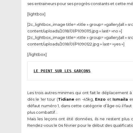
ses entraineurs pour ses progrès constants et cette mé
[lightbox]
[2c_lightbox_image title= »title » group= »gallery|all » s
content/uploads/2018/01/P1090115.jpg » last= »no »]
[2c_lightbox_image title= »title » group= »gallery|all » s
content/uploads/2018/01/P1090122.jpg » last= »yes »]
[/lightbox]
LE POINT SUR LES GARÇONS
Les trois autres minimes qui ont fait le déplacement à M
dès le 1er tour (
Tidiane
en -45kg,
Enzo
et
Ismaila
en
défaut numéro 1, dans cette catégorie d’âge où il faut 
plus combattif…
Mais les leçons ont été données, ils ne restent plus q
Rendez-vous le 04 février pour le début des qualificati