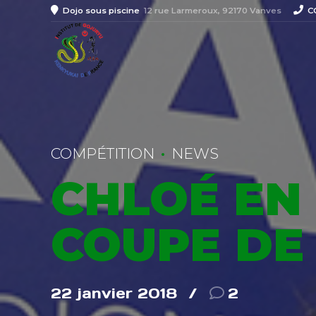
Dojo sous piscine
12 rue Larmeroux, 92170 Vanves
C
COMPÉTITION
NEWS
CHLOÉ EN
COUPE DE 
22 janvier 2018
2