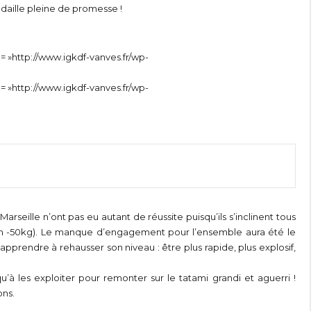
daille pleine de promesse !
rc= »http://www.igkdf-vanves.fr/wp-
rc= »http://www.igkdf-vanves.fr/wp-
arseille n’ont pas eu autant de réussite puisqu’ils s’inclinent tous
 -50kg). Le manque d’engagement pour l’ensemble aura été le
apprendre à rehausser son niveau : être plus rapide, plus explosif,
u’à les exploiter pour remonter sur le tatami grandi et aguerri !
ons.