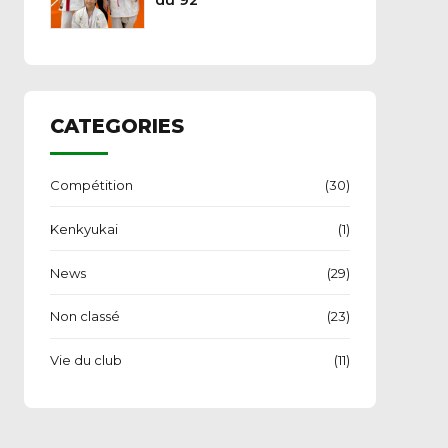
du 92
CATEGORIES
Compétition
(30)
Kenkyukai
(1)
News
(29)
Non classé
(23)
Vie du club
(11)