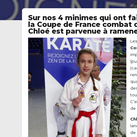
Sur nos 4 minimes qui ont fa
la Coupe de France combat de
Chloé est parvenue à ramene
Les
Co
imp
(pu
(ca
ren
qua
des
tou
C’e
de 
Ch
lan
de 