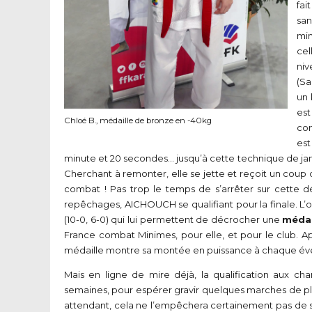
fai
san
min
cel
niv
(Sa
un 
es
Chloé B., médaille de bronze en -40kg
con
est
minute et 20 secondes… jusqu’à cette technique de jam
Cherchant à remonter, elle se jette et reçoit un coup d’a
combat ! Pas trop le temps de s’arrêter sur cette d
repêchages, AICHOUCH se qualifiant pour la finale. L’o
(10-0, 6-0) qui lui permettent de décrocher une
médai
France combat Minimes, pour elle, et pour le club. 
médaille montre sa montée en puissance à chaque é
Mais en ligne de mire déjà, la qualification aux 
semaines, pour espérer gravir quelques marches de plu
attendant, cela ne l’empêchera certainement pas de 