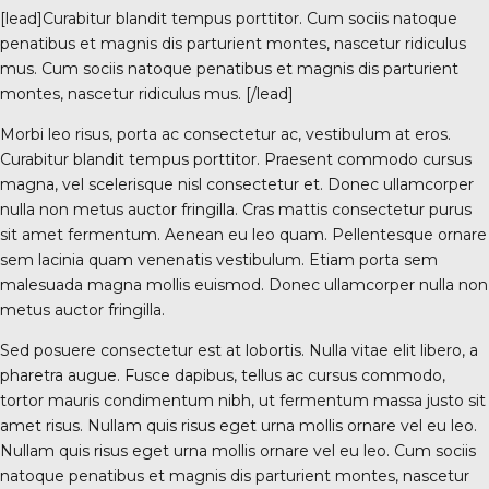
[lead]Curabitur blandit tempus porttitor. Cum sociis natoque
penatibus et magnis dis parturient montes, nascetur ridiculus
mus. Cum sociis natoque penatibus et magnis dis parturient
montes, nascetur ridiculus mus. [/lead]
0 Vanves
Morbi leo risus, porta ac consectetur ac, vestibulum at eros.
Curabitur blandit tempus porttitor. Praesent commodo cursus
magna, vel scelerisque nisl consectetur et. Donec ullamcorper
nulla non metus auctor fringilla. Cras mattis consectetur purus
sit amet fermentum. Aenean eu leo quam. Pellentesque ornare
sem lacinia quam venenatis vestibulum. Etiam porta sem
malesuada magna mollis euismod. Donec ullamcorper nulla non
metus auctor fringilla.
Sed posuere consectetur est at lobortis. Nulla vitae elit libero, a
pharetra augue. Fusce dapibus, tellus ac cursus commodo,
tortor mauris condimentum nibh, ut fermentum massa justo sit
amet risus. Nullam quis risus eget urna mollis ornare vel eu leo.
Nullam quis risus eget urna mollis ornare vel eu leo. Cum sociis
natoque penatibus et magnis dis parturient montes, nascetur