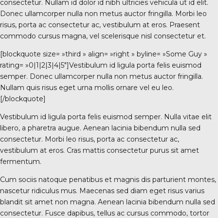
consectetur. Nullam id dolor id nibh ultricies vehicula ut id elit.
Donec ullamcorper nulla non metus auctor fringilla. Morbi leo
risus, porta ac consectetur ac, vestibulum at eros. Praesent
commodo cursus magna, vel scelerisque nisl consectetur et.
[blockquote size= »third » align= »right » byline= »Some Guy »
rating= »0|1|2|3|4|5″]Vestibulum id ligula porta felis euismod
semper. Donec ullamcorper nulla non metus auctor fringilla.
Nullam quis risus eget urna mollis ornare vel eu leo.
[/blockquote]
Vestibulum id ligula porta felis euismod semper. Nulla vitae elit
libero, a pharetra augue. Aenean lacinia bibendum nulla sed
consectetur. Morbi leo risus, porta ac consectetur ac,
vestibulum at eros. Cras mattis consectetur purus sit amet
fermentum.
Cum sociis natoque penatibus et magnis dis parturient montes,
nascetur ridiculus mus. Maecenas sed diam eget risus varius
blandit sit amet non magna. Aenean lacinia bibendum nulla sed
consectetur. Fusce dapibus, tellus ac cursus commodo, tortor