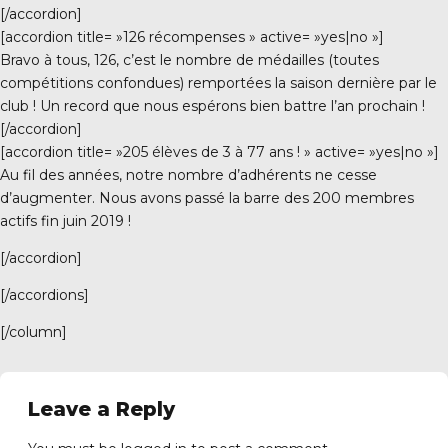
[/accordion]
[accordion title= »126 récompenses » active= »yes|no »]
Bravo à tous, 126, c’est le nombre de médailles (toutes
compétitions confondues) remportées la saison dernière par le
club ! Un record que nous espérons bien battre l’an prochain !
[/accordion]
[accordion title= »205 élèves de 3 à 77 ans ! » active= »yes|no »]
Au fil des années, notre nombre d’adhérents ne cesse
d’augmenter. Nous avons passé la barre des 200 membres
actifs fin juin 2019 !
[/accordion]
[/accordions]
[/column]
Leave a Reply