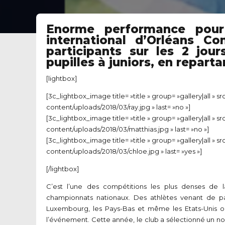
Enorme performance pour
international d’Orléans C
participants sur les 2 jou
pupilles à juniors, en reparta
[lightbox]
[3c_lightbox_image title= »title » group= »gallery|all » 
content/uploads/2018/03/ray.jpg » last= »no »]
[3c_lightbox_image title= »title » group= »gallery|all » 
content/uploads/2018/03/matthias.jpg » last= »no »]
[3c_lightbox_image title= »title » group= »gallery|all » 
content/uploads/2018/03/chloe.jpg » last= »yes »]
[/lightbox]
C’est l’une des compétitions les plus denses de
championnats nationaux. Des athlètes venant de pay
Luxembourg, les Pays-Bas et même les Etats-Unis ont
l’événement. Cette année, le club a sélectionné un nom