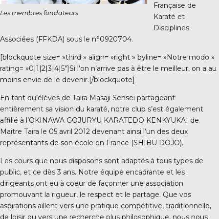
Française de
Les membres fondateurs
Karaté et
Disciplines
Associées (FFKDA) sous le n°0920704.
[blockquote size= »third » align= »right » byline= »Notre modo »
rating= »0|1|2|3|4|5″]Si l’on n’arrive pas à être le meilleur, on a au
moins envie de le devenir.[/blockquote]
En tant qu’élèves de Taira Masaji Sensei partageant
entièrement sa vision du karaté, notre club s’est également
affilié à l’OKINAWA GOJURYU KARATEDO KENKYUKAI de
Maitre Taira le 05 avril 2012 devenant ainsi l’un des deux
représentants de son école en France (SHIBU DOJO).
Les cours que nous disposons sont adaptés à tous types de
public, et ce dès 3 ans. Notre équipe encadrante et les
dirigeants ont eu à coeur de façonner une association
promouvant la rigueur, le respect et le partage. Que vos
aspirations aillent vers une pratique compétitive, traditionnelle,
de loisir ou vers une recherche plus philosophique, nous nous